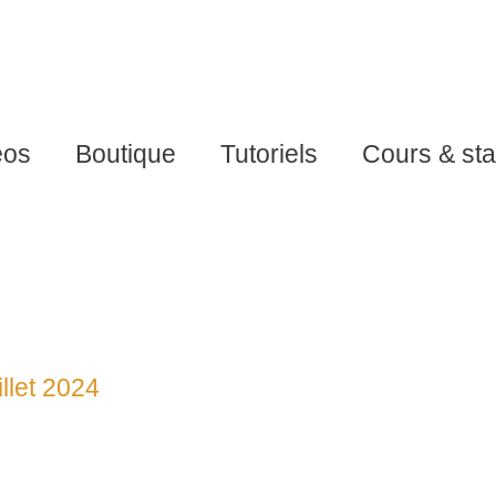
éos
Boutique
Tutoriels
Cours & st
illet 2024