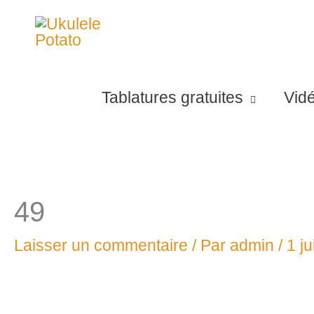
Aller
au
contenu
Tablatures gratuites
Vid
49
Laisser un commentaire
/ Par
admin
/
1 ju