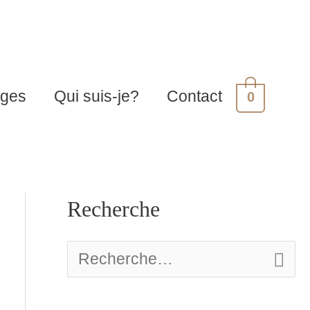
ages
Qui suis-je?
Contact
0
Recherche
A
r
R
c
e
h