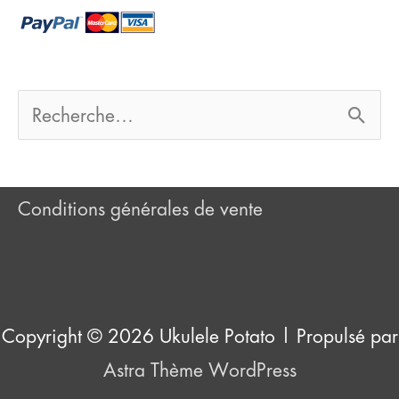
h
e
r
R
e
:
c
Conditions générales de vente
h
e
r
Copyright © 2026
Ukulele Potato
| Propulsé par
c
Astra Thème WordPress
h