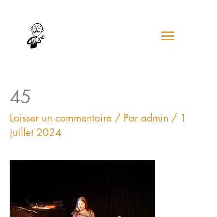
Aller
Menu
au
contenu
princip
45
Laisser un commentaire
/ Par
admin
/
1
juillet 2024