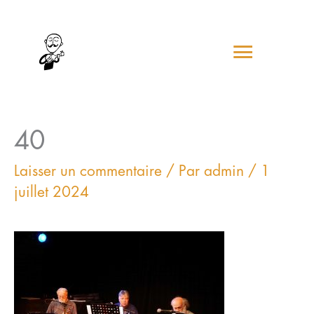
Aller
Menu
au
contenu
princip
40
Laisser un commentaire
/ Par
admin
/
1
juillet 2024