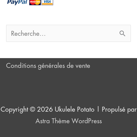
h
e
r
R
e
:
c
Conditions générales de vente
h
e
r
Copyright © 2026
Ukulele Potato
| Propulsé par
c
Astra Thème WordPress
h
e