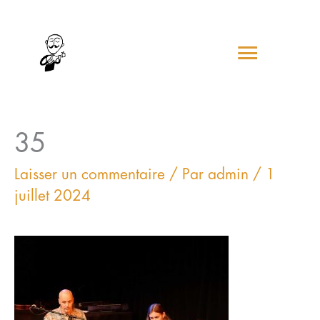
Aller
Menu
au
contenu
princip
35
Laisser un commentaire
/ Par
admin
/
1
juillet 2024