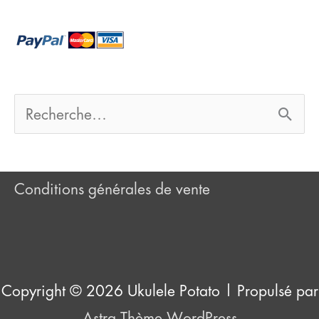
c
h
e
r
R
e
:
c
Conditions générales de vente
h
e
r
Copyright © 2026
Ukulele Potato
| Propulsé par
c
Astra Thème WordPress