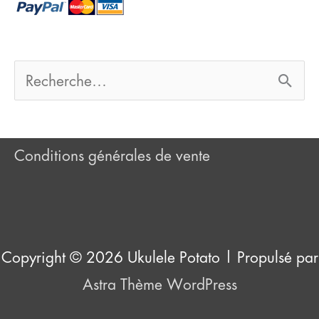
h
e
r
R
e
:
c
Conditions générales de vente
h
e
r
Copyright © 2026
Ukulele Potato
| Propulsé par
c
Astra Thème WordPress
h
e