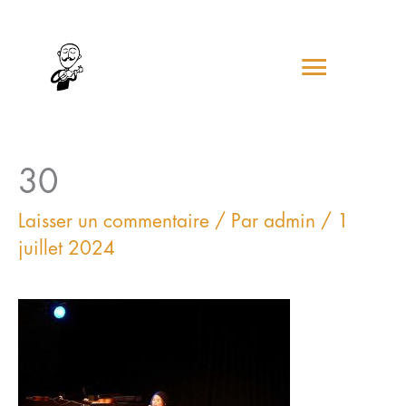
Aller
Menu
au
contenu
princip
30
Laisser un commentaire
/ Par
admin
/
1
juillet 2024