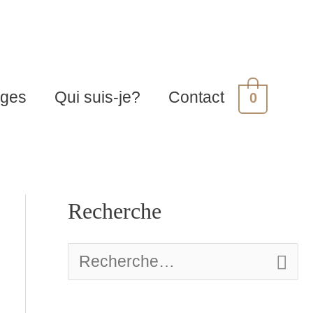
ages
Qui suis-je?
Contact
0
Recherche
A
r
R
c
e
h