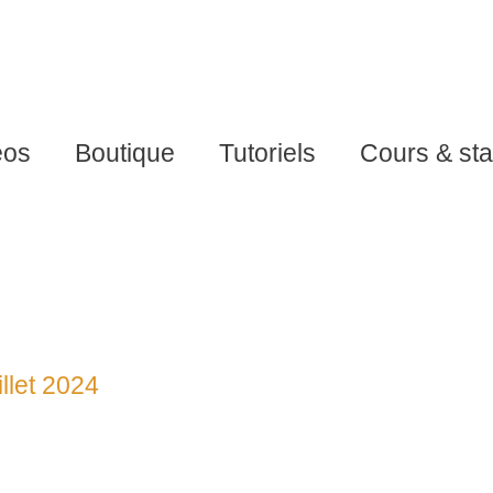
éos
Boutique
Tutoriels
Cours & st
illet 2024