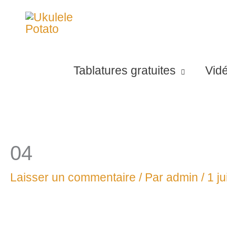
Aller
au
contenu
Tablatures gratuites
Vid
04
Laisser un commentaire
/ Par
admin
/
1 ju