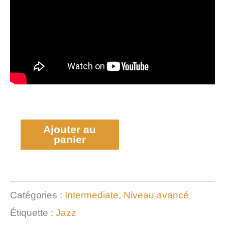
Ajouter au
panier
Catégories :
Intermediate
,
Niveau avancé
Étiquette :
Jazz