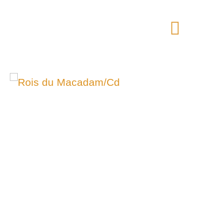
Aller
Menu
au
contenu
princip
quantité
de
Rois
du
Macadam/Cd