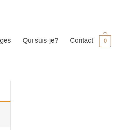
ages
Qui suis-je?
Contact
0