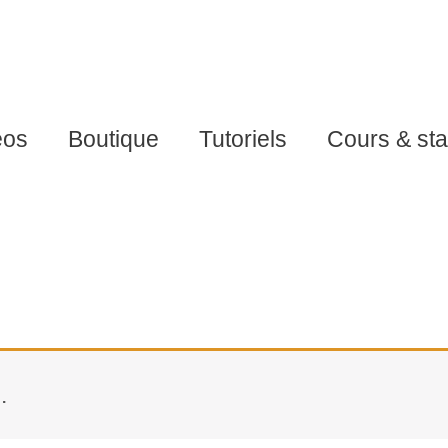
éos
Boutique
Tutoriels
Cours & st
.